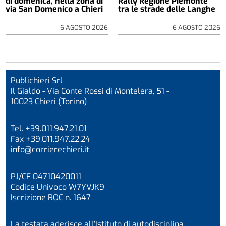
di domenica, nella zona di
Rally Regione Piemonte
via San Domenico a Chieri
tra le strade delle Langhe
6 AGOSTO 2026
6 AGOSTO 2026
Publichieri Srl
Il Gialdo - Via Conte Rossi di Montelera, 51 -
10023 Chieri (Torino)
Tel. +39.011.947.21.01
Fax +39.011.947.22.24
info@corrierechieri.it
P.I/CF 04710420011
Codice Univoco W7YVJK9
Iscrizione ROC n. 1647
La testata aderisce all’Istituto di autodisciplina