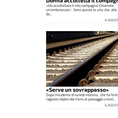
Donna accoltella il compag
«Ho accoltellato il mio compagno! Chiamate
un’ambulanza!» . Sono queste le urla che, alle 
do...
6 AGOS
«Serve un sovrappasso»
Dopo l’incidente di lunedì mattina , che ha feri
ragazzo colpito dal treno al passaggio a livel...
6 AGOS