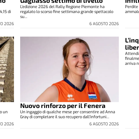
no
Gagliasso settimo di livello
Infi
L’edizione 2026 del Rally Regione Piemonte ha
Perdite 
4,15 di
regalato lo scorso fine settimana grande spettacolo
ammalora
su...
TO 2026
6 AGOSTO 2026
L’in
libe
Attendi
finalm
arriva n
Nuovo rinforzo per il Fenera
to un
Un ingaggio di qualche mese per consentire ad Anna
Gray di completare il suo recupero dall'infortuni...
TO 2026
6 AGOSTO 2026