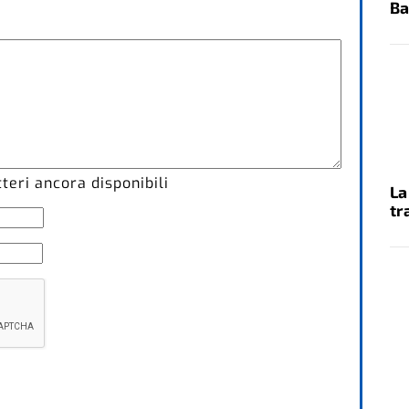
Ba
eri ancora disponibili
La
tr