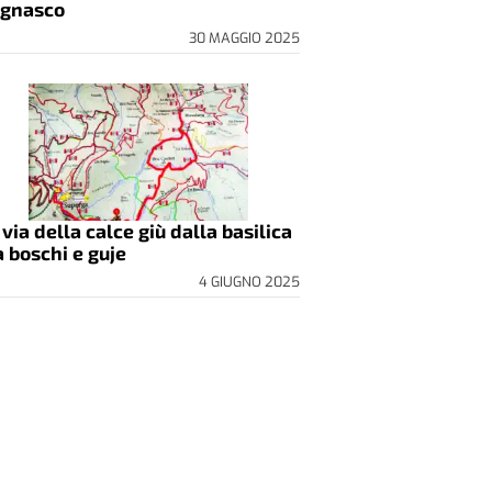
gnasco
30 MAGGIO 2025
 via della calce giù dalla basilica
a boschi e guje
4 GIUGNO 2025