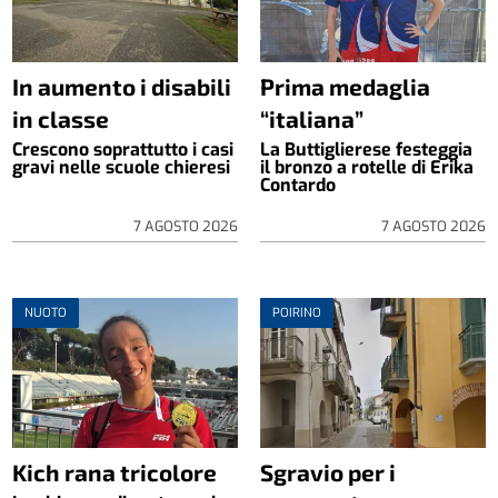
In aumento i disabili
Prima medaglia
in classe
“italiana”
Crescono soprattutto i casi
La Buttiglierese festeggia
gravi nelle scuole chieresi
il bronzo a rotelle di Erika
Contardo
7 AGOSTO 2026
7 AGOSTO 2026
NUOTO
POIRINO
Kich rana tricolore
Sgravio per i