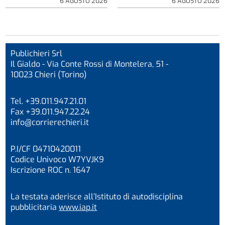
6 AGOSTO 2026
6 AGOSTO 2026
Publichieri Srl
Il Gialdo - Via Conte Rossi di Montelera, 51 -
10023 Chieri (Torino)
Tel. +39.011.947.21.01
Fax +39.011.947.22.24
info@corrierechieri.it
P.I/CF 04710420011
Codice Univoco W7YVJK9
Iscrizione ROC n. 1647
La testata aderisce all’Istituto di autodisciplina
pubblicitaria
www.iap.it