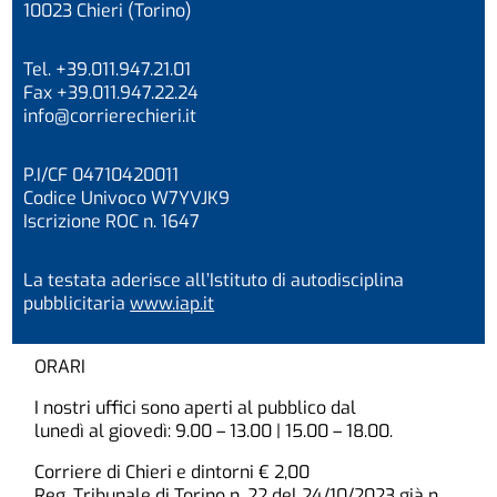
10023 Chieri (Torino)
Tel. +39.011.947.21.01
Fax +39.011.947.22.24
info@corrierechieri.it
P.I/CF 04710420011
Codice Univoco W7YVJK9
Iscrizione ROC n. 1647
La testata aderisce all’Istituto di autodisciplina
pubblicitaria
www.iap.it
ORARI
I nostri uffici sono aperti al pubblico dal
lunedì al giovedì: 9.00 – 13.00 | 15.00 – 18.00.
Corriere di Chieri e dintorni € 2,00
Reg. Tribunale di Torino n. 22 del 24/10/2023 già n.