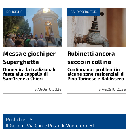
RELIGIONE
BALDISSERO TOR.
Messa e giochi per
Rubinetti ancora
Superghetta
secco in collina
Domenica la tradizionale
Continuano i problemi in
festa alla cappella di
alcune zone residenziali di
Sant’Irene a Chieri
Pino Torinese e Baldissero
5 AGOSTO 2026
5 AGOSTO 2026
Publichieri Srl
Il Gialdo - Via Conte Rossi di Montelera, 51 -