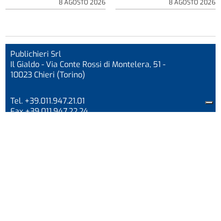
8 AGOSTO 2026
8 AGOSTO 2026
Publichieri Srl
Il Gialdo - Via Conte Rossi di Montelera, 51 -
10023 Chieri (Torino)
Tel. +39.011.947.21.01
Fax +39.011.947.22.24
info@corrierechieri.it
P.I/CF 04710420011
Codice Univoco W7YVJK9
Iscrizione ROC n. 1647
La testata aderisce all’Istituto di autodisciplina
pubblicitaria
www.iap.it