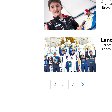
Thomas 
ritrovan
Lant
Il pilo
Bianco s
1
2
…
7