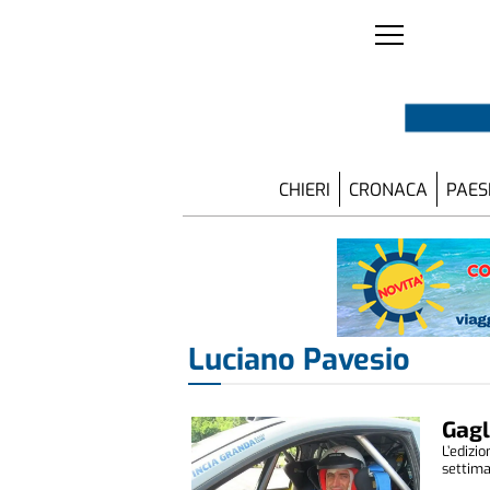
CHIERI
CRONACA
PAES
Luciano Pavesio
Gagl
L’edizi
settima