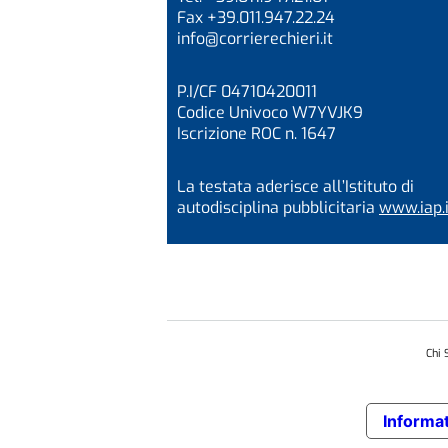
Fax +39.011.947.22.24
info@corrierechieri.it
P.I/CF 04710420011
Codice Univoco W7YVJK9
Iscrizione ROC n. 1647
La testata aderisce all’Istituto di
autodisciplina pubblicitaria
www.iap.i
Chi 
Informat