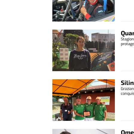
Quar
Stagion
protago
Sili
Grazian
conquist
Omet