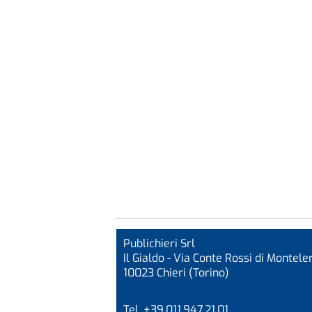
Publichieri Srl
Il Gialdo - Via Conte Rossi di Monteler
10023 Chieri (Torino)
Tel. +39.011.947.21.01