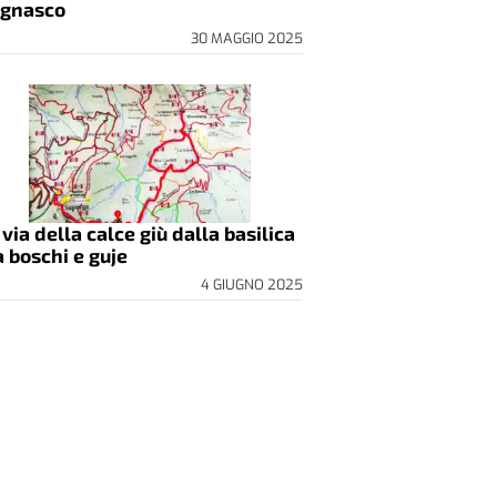
gnasco
30 MAGGIO 2025
 via della calce giù dalla basilica
a boschi e guje
4 GIUGNO 2025