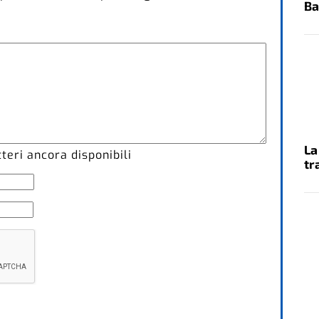
Ba
La
eri ancora disponibili
tr