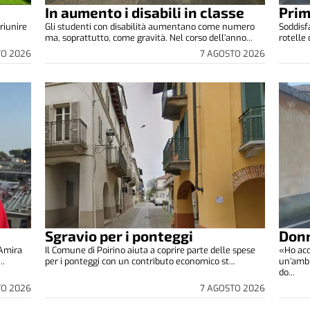
In aumento i disabili in classe
Prim
riunire
Gli studenti con disabilità aumentano come numero
Soddisfa
ma, soprattutto, come gravità. Nel corso dell’anno...
rotelle
TO 2026
7 AGOSTO 2026
Sgravio per i ponteggi
Donn
 Amira
Il Comune di Poirino aiuta a coprire parte delle spese
«Ho acc
..
per i ponteggi con un contributo economico st...
un’ambu
do...
TO 2026
7 AGOSTO 2026