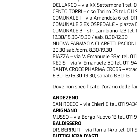
DELL’ARCO – via XX Settembre 1 tel. 
CENTO TORRI – c.so Torino 23 tel. 011 
COMUNALE I – via Amendola 6 tel. 0
COMUNALE 2 EX OSPEDALE – piazza Du
COMUNALE 3 – str. Cambiano 123 tel. 01
12.30/15.30-19.30 / sab. 8.30-12.30
NUOVA FARMACIA CLARETTI PACIONI – v.
20.30 sab./dom. 8.30-19.30
PIAZZA – via V. Emanuele 33/c tel. 01
REGIS – via V. Emanuele 50 tel. 011 9
SANTA CROCE PHARMA CROSS – strada R
8.30-13/15.30-19.30; sabato 8.30-13
Dove non specificato, l’orario delle f
ANDEZENO
SAN ROCCO – via Chieri 8 tel. 011 94
ARIGNANO
MUSSO – via Borgo Nuovo 13 tel. 011
BALDISSERO
DR. BERRUTI – via Roma 14/b tel. 011
BUTTIGLIERA D’ASTI