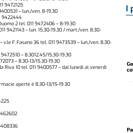
011 9472125
I 
9400531 – lun./ven. 8-19.30
11 9422444
omo 2 tel. 011 9472406 – 8-19.30
1 9421143 – lun. 15.30-19.30 / mart./ven. 8.30-
le F. Fasano 36 tel. 011 9473539 – lun./ven. 8.30-
1 9472510 – 8.3012.45/15.30-19.30
472073 – 8.30-13/15.30-19.30
Ga
iva 10 tel. 011 9400577 – dal lunedì al venerdì
co
armacie aperte è 8.30-13/15-19.30
34225
 9462602
 9408336
Pa