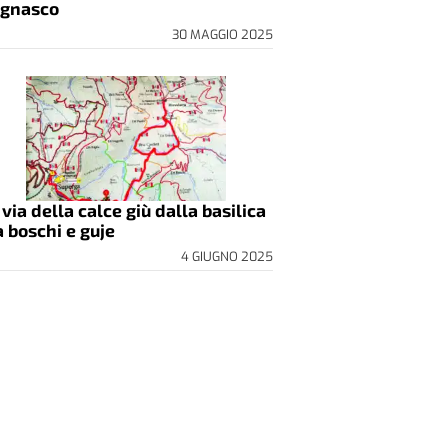
gnasco
30 MAGGIO 2025
 via della calce giù dalla basilica
a boschi e guje
4 GIUGNO 2025