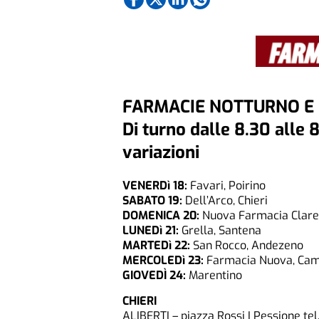
FARMACIE NOTTURNO E 
Di turno dalle 8.30 alle 
variazioni
VENERDì 18:
Favari, Poirino
SABATO 19:
Dell’Arco, Chieri
DOMENICA 20:
Nuova Farmacia Clarett
LUNEDì 21:
Grella, Santena
MARTEDì 22:
San Rocco, Andezeno
MERCOLEDì 23:
Farmacia Nuova, Ca
GIOVEDÌ 24:
Marentino
CHIERI
ALIBERTI – piazza Rossi I Pessione tel