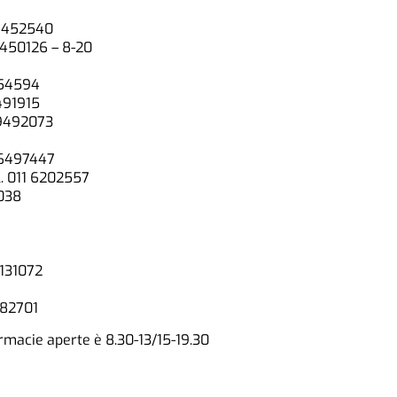
 9452540
 9450126 – 8-20
454594
9491915
 9492073
1 6497447
. 011 6202557
7038
8131072
482701
armacie aperte è 8.30-13/15-19.30