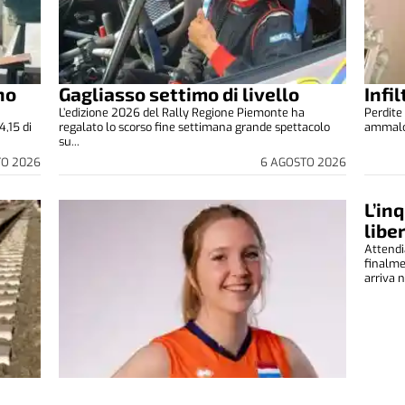
no
Gagliasso settimo di livello
Infi
L’edizione 2026 del Rally Regione Piemonte ha
Perdite 
4,15 di
regalato lo scorso fine settimana grande spettacolo
ammalora
su...
TO 2026
6 AGOSTO 2026
L’in
libe
Attendi
finalm
arriva n
Nuovo rinforzo per il Fenera