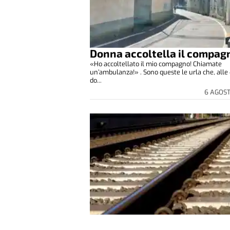
Donna accoltella il compag
«Ho accoltellato il mio compagno! Chiamate
un’ambulanza!» . Sono queste le urla che, alle 
do...
6 AGOS
«Serve un sovrappasso»