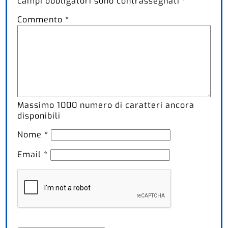
campi obbligatori sono contrassegnati
*
Commento
*
Massimo
1000
numero di caratteri ancora
disponibili
Nome
*
Email
*