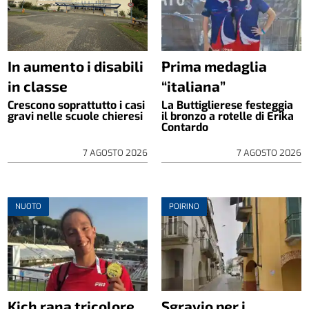
In aumento i disabili
Prima medaglia
in classe
“italiana”
Crescono soprattutto i casi
La Buttiglierese festeggia
gravi nelle scuole chieresi
il bronzo a rotelle di Erika
Contardo
7 AGOSTO 2026
7 AGOSTO 2026
NUOTO
POIRINO
Kich rana tricolore
Sgravio per i