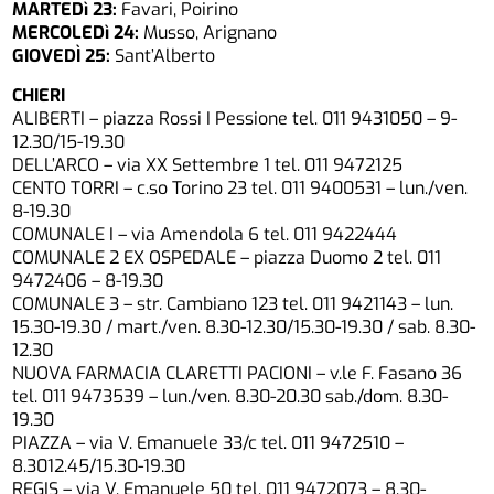
MARTEDì 23:
Favari, Poirino
MERCOLEDì 24:
Musso, Arignano
GIOVEDÌ 25:
Sant’Alberto
CHIERI
ALIBERTI – piazza Rossi I Pessione tel. 011 9431050 – 9-
12.30/15-19.30
DELL’ARCO – via XX Settembre 1 tel. 011 9472125
CENTO TORRI – c.so Torino 23 tel. 011 9400531 – lun./ven.
8-19.30
COMUNALE I – via Amendola 6 tel. 011 9422444
COMUNALE 2 EX OSPEDALE – piazza Duomo 2 tel. 011
9472406 – 8-19.30
COMUNALE 3 – str. Cambiano 123 tel. 011 9421143 – lun.
15.30-19.30 / mart./ven. 8.30-12.30/15.30-19.30 / sab. 8.30-
12.30
NUOVA FARMACIA CLARETTI PACIONI – v.le F. Fasano 36
tel. 011 9473539 – lun./ven. 8.30-20.30 sab./dom. 8.30-
19.30
PIAZZA – via V. Emanuele 33/c tel. 011 9472510 –
8.3012.45/15.30-19.30
REGIS – via V. Emanuele 50 tel. 011 9472073 – 8.30-