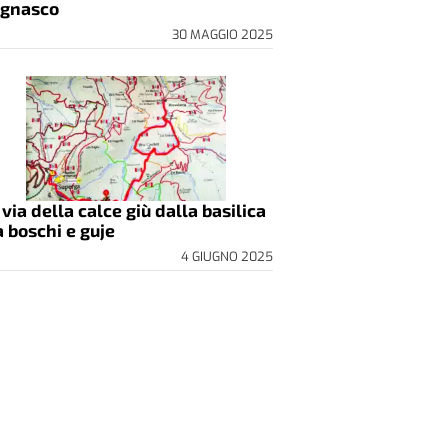
gnasco
30 MAGGIO 2025
 via della calce giù dalla basilica
a boschi e guje
4 GIUGNO 2025