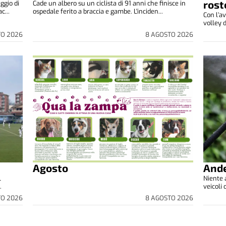
rost
ggio di
Cade un albero su un ciclista di 91 anni che finisce in
c...
ospedale ferito a braccia e gambe. L'inciden...
Con l’av
volley d
TO 2026
8 AGOSTO 2026
Agosto
Ande
l
Niente a
.
veicoli 
TO 2026
8 AGOSTO 2026