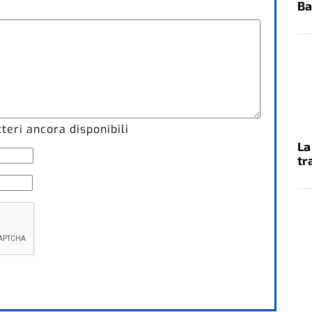
Ba
eri ancora disponibili
La
tr