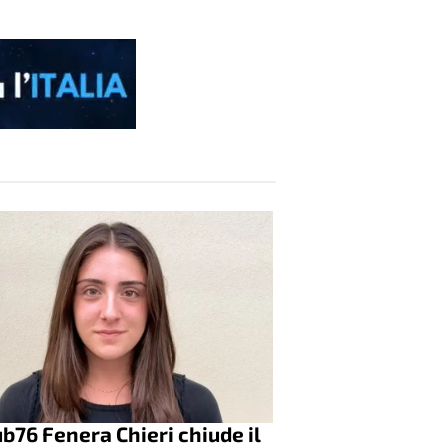
lub76 Fenera Chieri chiude il