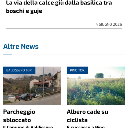
La via della calce giù dalla basilica tra
boschi e guje
4 GIUGNO 2025
Altre News
BALDISSERO TOR.
PINO TOR.
Parcheggio
Albero cade su
sbloccato
ciclista
Il Comune di Baldissero
È successo a Pino