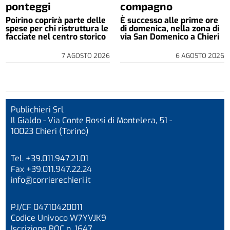
ponteggi
compagno
Poirino coprirà parte delle
È successo alle prime ore
spese per chi ristruttura le
di domenica, nella zona di
facciate nel centro storico
via San Domenico a Chieri
7 AGOSTO 2026
6 AGOSTO 2026
Publichieri Srl
Il Gialdo - Via Conte Rossi di Montelera, 51 -
10023 Chieri (Torino)
Tel. +39.011.947.21.01
Fax +39.011.947.22.24
info@corrierechieri.it
P.I/CF 04710420011
Codice Univoco W7YVJK9
Iscrizione ROC n. 1647