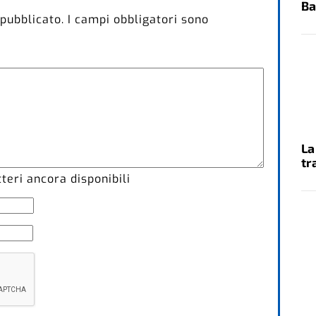
Ba
 pubblicato.
I campi obbligatori sono
La
tr
eri ancora disponibili