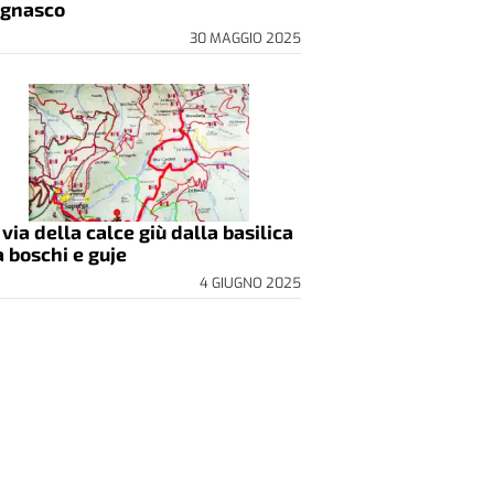
gnasco
30 MAGGIO 2025
 via della calce giù dalla basilica
a boschi e guje
4 GIUGNO 2025