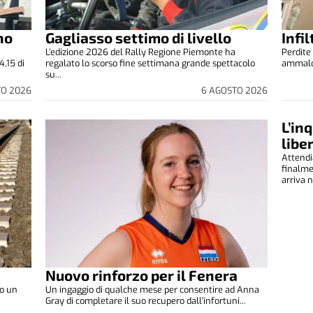
no
Gagliasso settimo di livello
Infi
L’edizione 2026 del Rally Regione Piemonte ha
Perdite 
4,15 di
regalato lo scorso fine settimana grande spettacolo
ammalora
su...
TO 2026
6 AGOSTO 2026
L’in
libe
Attendi
finalm
arriva n
Nuovo rinforzo per il Fenera
to un
Un ingaggio di qualche mese per consentire ad Anna
Gray di completare il suo recupero dall'infortuni...