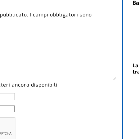
Ba
 pubblicato.
I campi obbligatori sono
La
tr
eri ancora disponibili