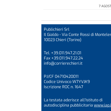
7 AGOS
Publichieri Srl
Il Gialdo - Via Conte Rossi di Monteler
10023 Chieri (Torino)
Tel. +39.011.947.21.01
Fax +39.011.947.22.24
info@corrierechieri.it
P.I/CF 04710420011
Codice Univoco W7YVJK9
Iscrizione ROC n. 1647
La testata aderisce all’Istituto di
autodisciplina pubblicitaria
www.iap.i