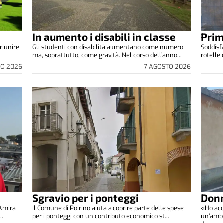
In aumento i disabili in classe
Prim
riunire
Gli studenti con disabilità aumentano come numero
Soddisfa
ma, soprattutto, come gravità. Nel corso dell’anno...
rotelle
TO 2026
7 AGOSTO 2026
Sgravio per i ponteggi
Donn
 Amira
Il Comune di Poirino aiuta a coprire parte delle spese
«Ho acc
..
per i ponteggi con un contributo economico st...
un’ambu