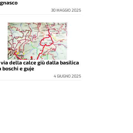
gnasco
30 MAGGIO 2025
 via della calce giù dalla basilica
a boschi e guje
4 GIUGNO 2025