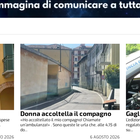
Donna accoltella il compagno
Gagl
 spese
«Ho accoltellato il mio compagno! Chiamate
L’edizi
.
un’ambulanza!» . Sono queste le urla che, alle 4,15 di
regalat
do...
su...
TO 2026
6 AGOSTO 2026