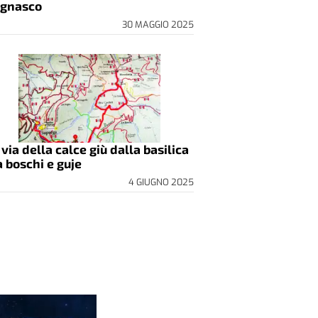
gnasco
30 MAGGIO 2025
 via della calce giù dalla basilica
a boschi e guje
4 GIUGNO 2025