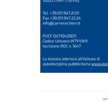
10023 Chieri (Torino)
Tel. +39.011.947.21.01
Fax +39.011.947.22.24
info@corrierechieri.it
P.I/CF 04710420011
Codice Univoco W7YVJK9
Iscrizione ROC n. 1647
La testata aderisce all’Istituto di
autodisciplina pubblicitaria
www.iap.i
Chi 