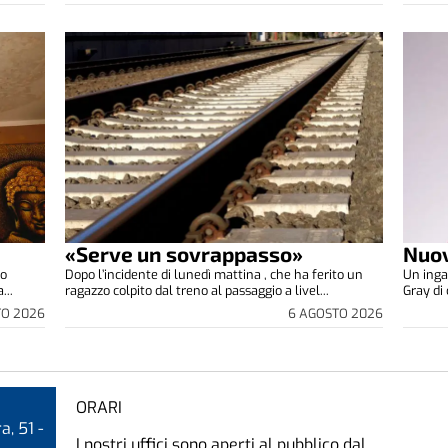
«Serve un sovrappasso»
Nuov
co
Dopo l’incidente di lunedì mattina , che ha ferito un
Un inga
...
ragazzo colpito dal treno al passaggio a livel...
Gray di 
TO 2026
6 AGOSTO 2026
ORARI
a, 51 -
I nostri uffici sono aperti al pubblico dal