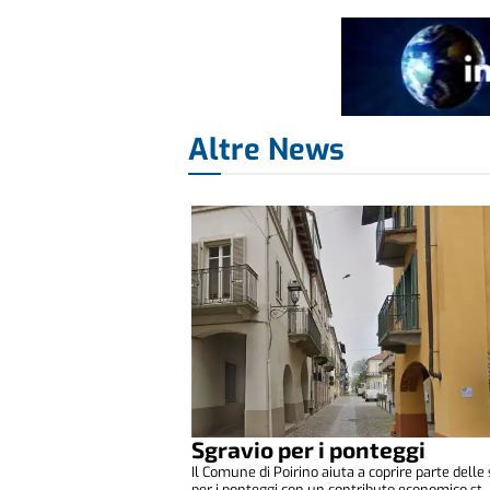
Altre News
Sgravio per i ponteggi
Il Comune di Poirino aiuta a coprire parte delle
per i ponteggi con un contributo economico st..