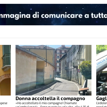
Donna accoltella il compagno
Gagl
 spese
«Ho accoltellato il mio compagno! Chiamate
L’edizi
.
un’ambulanza!» . Sono queste le urla che, alle 4,15 di
regalat