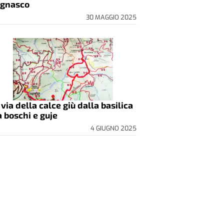
gnasco
30 MAGGIO 2025
 via della calce giù dalla basilica
a boschi e guje
4 GIUGNO 2025