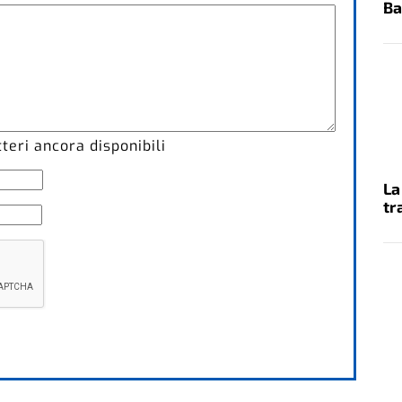
Ba
eri ancora disponibili
La
tr