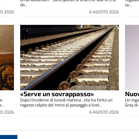
do...
su...
TO 2026
6 AGOSTO 2026
«Serve un sovrappasso»
Nuov
co
Dopo l’incidente di lunedì mattina , che ha ferito un
Un inga
...
ragazzo colpito dal treno al passaggio a livel...
Gray di 
TO 2026
6 AGOSTO 2026