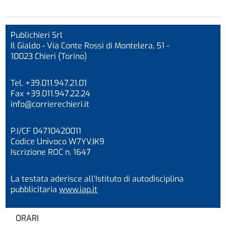
Publichieri Srl
Il Gialdo - Via Conte Rossi di Montelera, 51 -
10023 Chieri (Torino)
Tel. +39.011.947.21.01
Fax +39.011.947.22.24
info@corrierechieri.it
P.I/CF 04710420011
Codice Univoco W7YVJK9
Iscrizione ROC n. 1647
La testata aderisce all’Istituto di autodisciplina
pubblicitaria
www.iap.it
ORARI