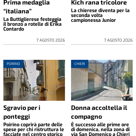
Prima medaglia
Kich rana tricolore
“italiana”
La chierese diventa per la
seconda volta
La Buttiglierese festeggia
campionessa Junior
il bronzo a rotelle di Erika
Contardo
7 AGOSTO 2026
7 AGOSTO 2026
POIRINO
CHIERI
Sgravio per i
Donna accoltella il
ponteggi
compagno
Poirino coprirà parte delle
È successo alle prime ore
spese per chi ristruttura le
di domenica, nella zona di
facciate nel centro storico
via San Domenico a Chieri