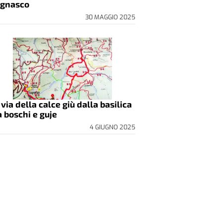
gnasco
30 MAGGIO 2025
 via della calce giù dalla basilica
a boschi e guje
4 GIUGNO 2025