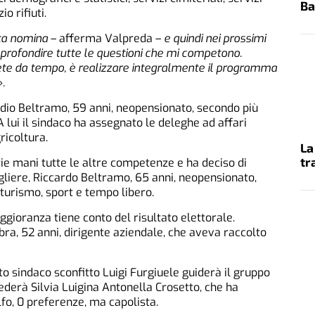
Ba
io rifiuti.
sta nomina
– afferma Valpreda –
e quindi nei prossimi
pprofondire tutte le questioni che mi competono.
pete da tempo, è realizzare integralmente il programma
.
udio Beltramo, 59 anni, neopensionato, secondo più
A lui il sindaco ha assegnato le deleghe ad affari
gricoltura.
La
tr
ie mani tutte le altre competenze e ha deciso di
igliere, Riccardo Beltramo, 65 anni, neopensionato,
 turismo, sport e tempo libero.
gioranza tiene conto del risultato elettorale.
bra, 52 anni, dirigente aziendale, che aveva raccolto
to sindaco sconfitto Luigi Furgiuele guiderà il gruppo
ederà Silvia Luigina Antonella Crosetto, che ha
fo, 0 preferenze, ma capolista.