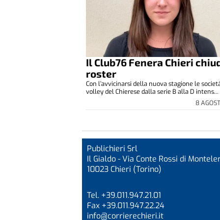
Il Club76 Fenera Chieri chiud
roster
Con l’avvicinarsi della nuova stagione le società
volley del Chierese dalla serie B alla D intens...
8 AGOS
Publichieri Srl
Il Gialdo - Via Conte Rossi di Monteler
10023 Chieri (Torino)
Tel. +39.011.947.21.01
Fax +39.011.947.22.24
info@corrierechieri.it