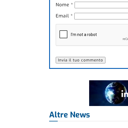
Nome
*
Email
*
Altre News