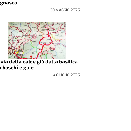
gnasco
30 MAGGIO 2025
 via della calce giù dalla basilica
a boschi e guje
4 GIUGNO 2025