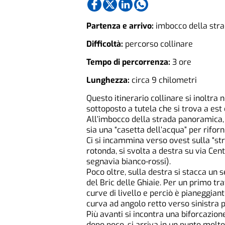
Partenza e arrivo:
imbocco della stra
Difficoltà:
percorso collinare
Tempo di percorrenza:
3 ore
Lunghezza:
circa 9 chilometri
Questo itinerario collinare si inoltra 
sottoposto a tutela che si trova a est 
All’imbocco della strada panoramica, i
sia una “casetta dell’acqua” per riforn
Ci si incammina verso ovest sulla “stra
rotonda, si svolta a destra su via Cent
segnavia bianco-rossi).
Poco oltre, sulla destra si stacca un s
del Bric delle Ghiaie. Per un primo tra
curve di livello e perciò è pianeggian
curva ad angolo retto verso sinistra p
Più avanti si incontra una biforcazion
dopo poco, si arriva in un punto molto 