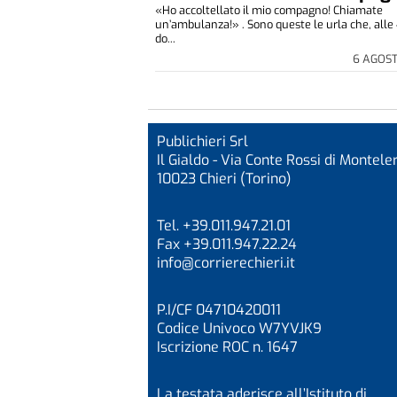
«Ho accoltellato il mio compagno! Chiamate
un’ambulanza!» . Sono queste le urla che, alle 
do...
6 AGOS
Publichieri Srl
Il Gialdo - Via Conte Rossi di Monteler
10023 Chieri (Torino)
Tel. +39.011.947.21.01
Fax +39.011.947.22.24
info@corrierechieri.it
P.I/CF 04710420011
Codice Univoco W7YVJK9
Iscrizione ROC n. 1647
La testata aderisce all’Istituto di