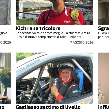
Kich rana tricolore
Sgra
ggio a
La seconda volta è ancora meglio. La chierese Amira
Il Comu
Kich è di nuovo campionessa d'Italia Junior nei ...
per i p
TO 2026
7 AGOSTO 2026
no
Gagliasso settimo di livello
Infi