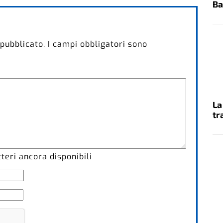
Ba
 pubblicato.
I campi obbligatori sono
La
tr
eri ancora disponibili