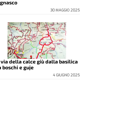
gnasco
30 MAGGIO 2025
 via della calce giù dalla basilica
a boschi e guje
4 GIUGNO 2025